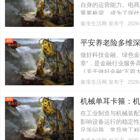
自身的运营能力。电商
重要桥梁，成为了现代
商ERP系统的定义、
秦淮生活网
发布于 2026-
先，电商ERP系统是
系统。它集成了采购、库存
平安养老险多维深
资讯
做好科技金融、绿色金
章”，是金融行业服务
《关于做好金融“五篇
自身定位探索实践路径
秦淮生活网
发布于 2026-
作为国内首家带有“养
政策导向，将五大领域作为
机械单耳卡箍：
资讯
在工业制造与机械装配
影响设备运行的稳定性
足等问题，常导致工程
特的机械助力设计与高