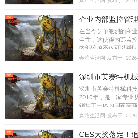
秦淮生活网
发布于 2026-
本文将从技术原理、应
现“高效实用”的核心
企业内部监控管
资讯
1、.........
在当今竞争激烈的商业
全性，这使得内部监控
内部监控不仅可以帮助
护员工安全以及确保合
秦淮生活网
发布于 2026-
企业内部监控管理的必
一、企业内部监控管理
深圳市英赛特机械
资讯
可.........
类高端自动化设
深圳市英赛特机械科技有
2010年，是一家专业
销售于一体的国家高新
国外先进技术，引领国
秦淮生活网
发布于 2026-
荣.公司生产基地占地2
发，生产及服务工程师达60
CES大奖落定！追
资讯