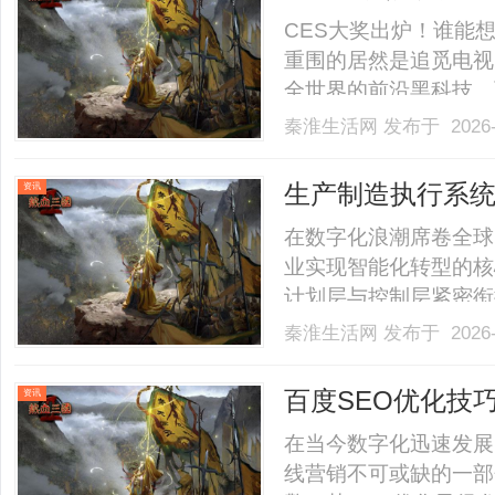
得TWICE Picks奖
CES大奖出炉！谁能
重围的居然是追觅电视！
全世界的前沿黑科技。
AuraMiniLED+
秦淮生活网
发布于 2026-
的“TWICEPick
严苛的评委，靠的可不是运气
生产制造执行系
资讯
在数字化浪潮席卷全球
业实现智能化转型的核
计划层与控制层紧密衔
度，破解传统制造中信
秦淮生活网
发布于 2026-
构、实施难点到优化策
能。一、生产制造执行
百度SEO优化技
资讯
时.........
在当今数字化迅速发展
线营销不可或缺的一部