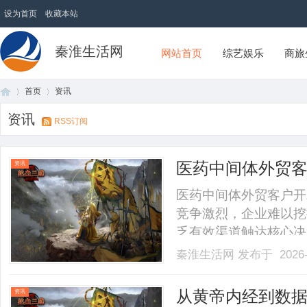
设为首页
收藏本站
秦淮生活网
网站首页
综艺娱乐
商旅
首页
资讯
资讯
RSS订阅
首
›
›
医药中间体外贸
资讯
医药中间体外贸客户开
竞争激烈，企业难以挖
乏有效渠道触达核心决
供应链信息分散，难以
秦淮生活网
发布于 2026-
发模式，已难以适配行业发
页
从黄帝内经到数据
资讯