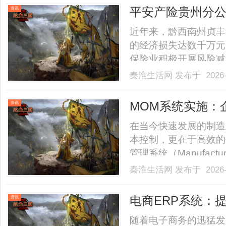
150余位嘉宾莅临现场。活
平安产险贵州分
资讯
近年来，黔西南州贞丰
的经济损失达数千万元
保险业积极开展风险减
司通过与省州两级气象
秦淮生活网
发布于 2026-
防雹的防灾、减灾体系
部门通过共享气象雷达
MOM系统实施：
资讯
时.........
在当今快速发展的制造
本控制，更在于高效的
管理系统（Manufactur
为一种先进的管理工具
秦淮生活网
发布于 2026-
过程、提高资源利用率
MOM系统实施过程及其对企业
电商ERP系统：
资讯
随着电子商务的迅猛发