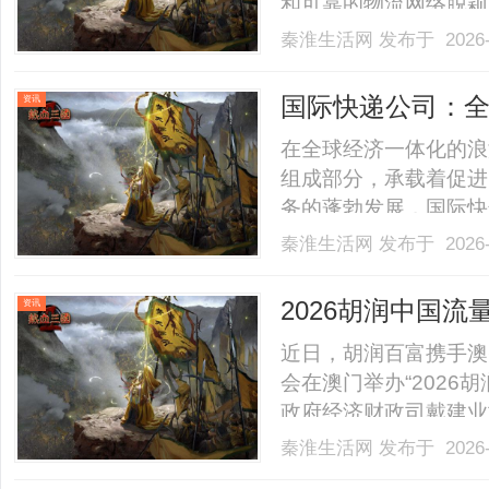
和可靠的物流网络脱颖
DHL国际快递成立于
秦淮生活网
发布于 2026-
的。随着业务的不断发
包裹到大宗货物的各种快递需
国际快递公司：
资讯
在全球经济一体化的浪
组成部分，承载着促进
务的蓬勃发展，国际快
或缺的环节。首先，国
秦淮生活网
发布于 2026-
方案。无论是小型企业
来实现快速、安全地将
2026胡润中国
资讯
包.........
近日，胡润百富携手澳
会在澳门举办“2026
政府经济财政司戴建业
员/澳门特别行政区立
秦淮生活网
发布于 2026-
政区政府旅游局文绮华