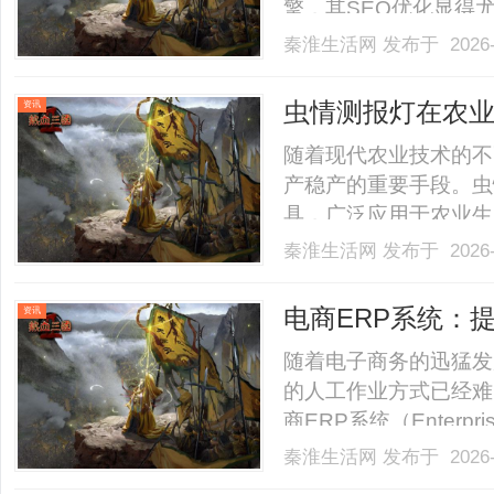
擎，其SEO优化显得
践技巧，以帮助网站提
秦淮生活网
发布于 2026-
百度的搜索算法是进行
包括关键词匹配、内容质量
虫情测报灯在农
资讯
随着现代农业技术的不
产稳产的重要手段。虫
具，广泛应用于农业生
制定防控措施。虫情测
秦淮生活网
发布于 2026-
害虫，通过捕捉和监测
采用紫外线灯源，因为
电商ERP系统：
资讯
灯.........
随着电子商务的迅猛发
的人工作业方式已经难
商ERP系统（Enterpr
运而生，成为电商企业
秦淮生活网
发布于 2026-
电商ERP系统能够实