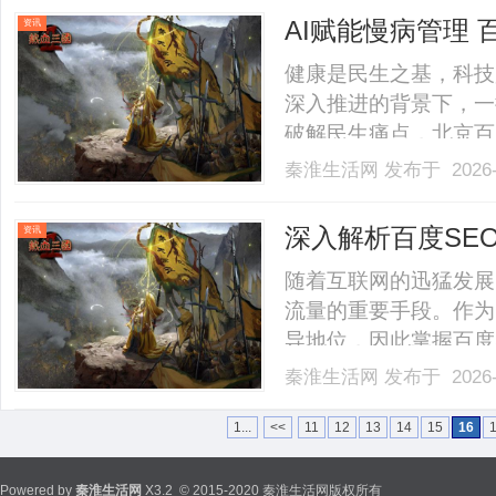
平台订单数据，电商企业能够
AI赋能慢病管理
资讯
健康是民生之基，科技
深入推进的背景下，一
破解民生痛点，北京百
便是其中的佼佼者。自2
秦淮生活网
发布于 2026-
康”为使命的企业，始
新，让优质医疗资源跨越时
深入解析百度SE
资讯
随着互联网的迅猛发展
流量的重要手段。作为
导地位，因此掌握百度
将深入探讨百度SEO
秦淮生活网
发布于 2026-
取更多精准流量。第一
对百度搜索引擎的优化过程
1...
<<
11
12
13
14
15
16
Powered by
秦淮生活网
X3.2
© 2015-2020 秦淮生活网版权所有