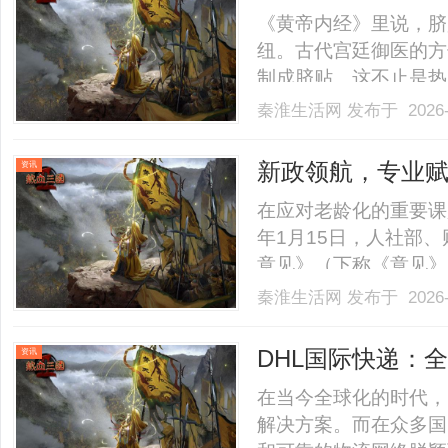
的科学逻辑
《黄帝内经》里说，脐
纽。古代宫廷御医的方
制成脐贴。这不止是热
过脐部这个中心，去影
秦淮生活网
发布于 2026-
薄，皮下没什么脂肪，
物高效吸收和深层作用
新政领航，专业
资讯
的配.........
年金扩面提质
在应对老龄化的重要课
年1月15日，人社部
意见》（下称《意见》
数企业”的福利，加速
秦淮生活网
发布于 2026-
中寻找更稳健的增值路
养老险二十余年的发展轨迹
DHL国际快递：
资讯
在当今全球化的时代，
解决方案。而在众多国