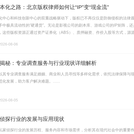
本化之路：北京版权律师如何让“IP”变“现金流”
化中心和科技创新中心的双重战略驱动下，版权已不再仅仅是防御侵权的法律
手中极具流动性的“硬通货”。无论是影视公司的剧本库、游戏公司的IP矩阵，还
，这些版权资源正通过资产证券化（ABS）、质押融资、作价入股等方式，源
流。然而，将“IP”变为“现金流”的过程充满了法律陷阱：版权权属不清会.......
026-08-06
揭秘：专业调查服务与行业现状详细解析
以其专业调查服务满足婚姻、商业和人员寻找等多样化需求，依托法律保障与
化发展，助力客户解决难题。......
026-08-05
侦探行业的发展与应用现状
私家侦探行业的发展历程、服务内容和市场需求，分析其在现代社会中的重要