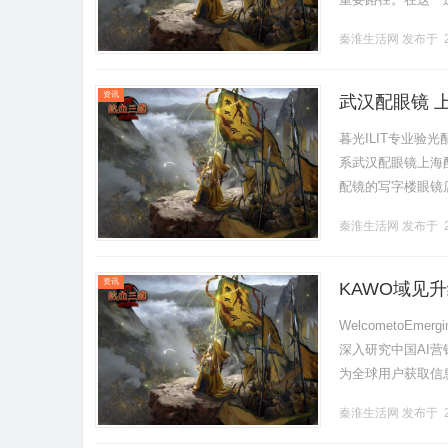
以及数字化管理方
秦淮生活网
发布于 2
聚焦技术.........
资讯
武汉配眼镜 
暮光ILIT专业
系武汉配眼镜上海配眼
配镜的写字楼眼镜
营售后为基础，全场镜
秦淮生活网
发布于 2
资讯
KAWO域见升
WelcometoE
深入研究中国AI
为全球用户获取信
一市场中的AI表现，
秦淮生活网
发布于 2