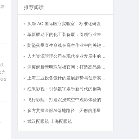
元发
推荐阅读
贝净 AC 国际医疗实验室，标准化研发体系全解析
革新驱动下的化工装备展：引领行业未来发展的风向标
防坠落垂直生命线在高空作业中的关键应用与安全保障
人力资源管理公司在现代企业发展中的关键作用及其管理策略解析
联
深度解析新明珠岩板官网：打造高品质岩板行业标杆平台
验光
上海工业设备设计的发展趋势与创新实践探索
和直
红果影视：引领数字娱乐新时代的创新典范
飞行影院：打造沉浸式空中观影体验的新革命
多方共探金融AI落地路径，天创信用星图AI助力产业金融智能升级
武汉配眼镜 上海配眼镜
升