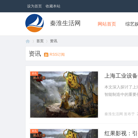
设为首页
收藏本站
秦淮生活网
网站首页
综艺
首页
资讯
资讯
RSS订阅
首
›
›
资讯
上海工业设备
本文深入探讨了上
智能制造中的重要作用。
秦淮生活网
发布于 2
页
资讯
红果影视：引