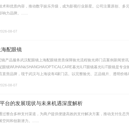
技术和优质内容，推动数字娱乐升级，成为影视行业新星。公司注重原创、多
力品牌。......
026-08-07
上海配眼镜
验光配镜产品服务武汉配眼镜上海配眼镜资质保障验光流程验光师门店案例新闻资讯
镜WUHAN&SHANGHAIOPTICALCARE暮光ILIT眼镜暮光ILIT眼镜是专业
店直营品牌，现于武汉与上海设有4家门店。以完整验光、正品镜片、透明价格
片40%-60%优惠，兼顾高专业度与高性价比.........
026-08-07
平台的发展现状与未来机遇深度解析
通过整合多种支付渠道，为商户提供便捷高效的支付解决方案，推动支付生态
间和创新潜力。......