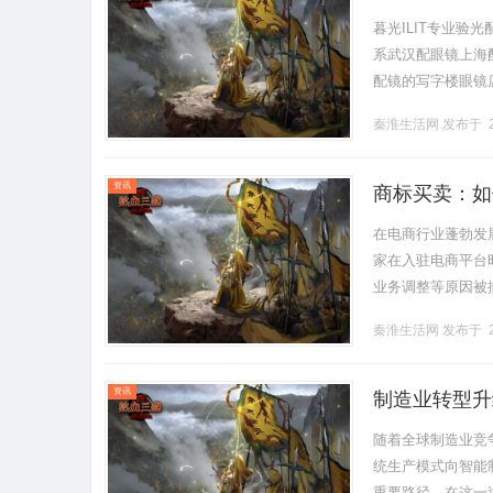
暮光ILIT专业
系武汉配眼镜上海配眼
配镜的写字楼眼镜
营售后为基础，全场镜
秦淮生活网
发布于 2
资讯
商标买卖：如
在电商行业蓬勃发
家在入驻电商平台
业务调整等原因被
出让的闲置商标，
秦淮生活网
发布于 2
买家的关.........
资讯
制造业转型升
随着全球制造业竞
统生产模式向智能
重要路径。在这一