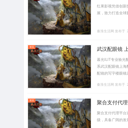
红果影视凭借创新
展，致力打造全球影响
秦淮生活网
发布于 2
资讯
武汉配眼镜 
暮光ILIT专业
系武汉配眼镜上海配眼
配镜的写字楼眼镜
营售后为基础，全场镜
秦淮生活网
发布于 2
资讯
聚合支付代理
聚合支付代理平台
级，具备广阔的发展空