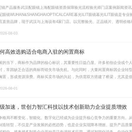
验光配镜产品服务武汉配眼镜上海配眼镜资质保障验光流程验光师门店案例新闻资讯
镜WUHAN&SHANGHAIOPTICALCARE暮光ILIT眼镜暮光ILIT眼镜是专业
店直营品牌，现于武汉与上海设有4家门店。以完整验光、正品镜片、透明价格
片40%-60%优惠，兼顾高专业度与高性价比.........
026-08-03
何高效选购适合电商入驻的闲置商标
展的当下，商标作为品牌的核心标识，其重要性日益凸显。许多初创企业或个
时，常因缺乏合适的商标而错失市场先机。与此同时，大量闲置商标因企业转
搁置，形成资源浪费。商标买卖市场的兴起，为供需双方搭建了桥梁，尤其是
成为电商入驻的热门选择。如何从海量资源中精准筛选出高性价比商标，成为
026-08-01
级加速，世创力智汇科技以技术创新助力企业提质增效
争格局不断变化，智能化、数字化已经成为企业提升核心竞争力的重要方向。
制造转型，不仅是产业发展的必然趋势，也是企业实现降本增效、提升产品质
过程中，越来越多制造企业开始关注先进技术应用，通过智能化设备、自动化