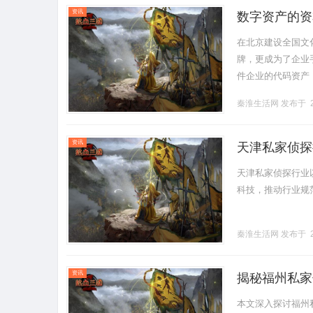
资讯
数字资产的资
在北京建设全国文
牌，更成为了企业
件企业的代码资产
断地转化为企业的现金
秦淮生活网
发布于 2
资讯
天津私家侦探
天津私家侦探行业
科技，推动行业规范
秦淮生活网
发布于 2
资讯
揭秘福州私家
本文深入探讨福州