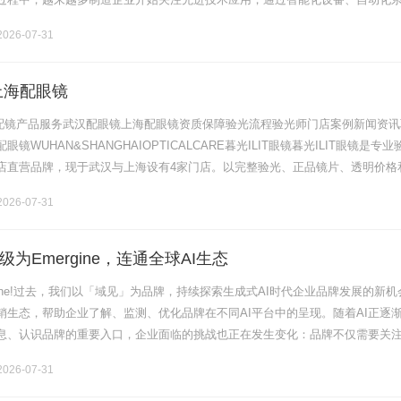
案推动生产方式升级。作为制造业智能化发展的积极推动者，世创力智汇科技
026-07-31
上海配眼镜
验光配镜产品服务武汉配眼镜上海配眼镜资质保障验光流程验光师门店案例新闻资讯
镜WUHAN&SHANGHAIOPTICALCARE暮光ILIT眼镜暮光ILIT眼镜是专业
店直营品牌，现于武汉与上海设有4家门店。以完整验光、正品镜片、透明价格
片40%-60%优惠，兼顾高专业度与高性价比.........
026-07-31
级为Emergine，连通全球AI生态
mergine!过去，我们以「域见」为品牌，持续探索生成式AI时代企业品牌发展的新
营销生态，帮助企业了解、监测、优化品牌在不同AI平台中的呈现。随着AI正逐
息、认识品牌的重要入口，企业面临的挑战也正在发生变化：品牌不仅需要关
也需要理解不同AI生态中的品牌认知与影响力。因此，.........
026-07-31