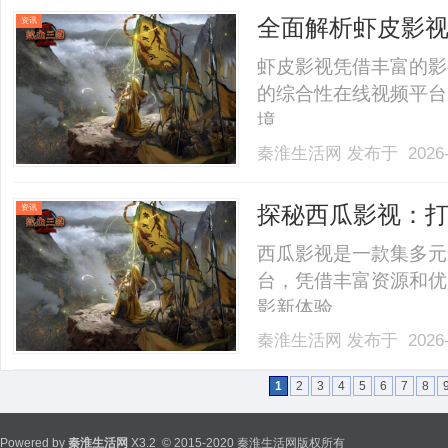
全面解析虾皮影
资讯
虾皮影视凭借丰富的影
的综合性在线视频平台
境。......
秦淮生活网
发布于 2026-
探秘西瓜影视：
资讯
西瓜影视是一款集多元
台，凭借丰富资源和优
影新体验。......
秦淮生活网
发布于 2026-
1
2
3
4
5
6
7
8
Powered by
秦淮生活网
X3.2
© 2015-2020 秦淮生活网版权所有