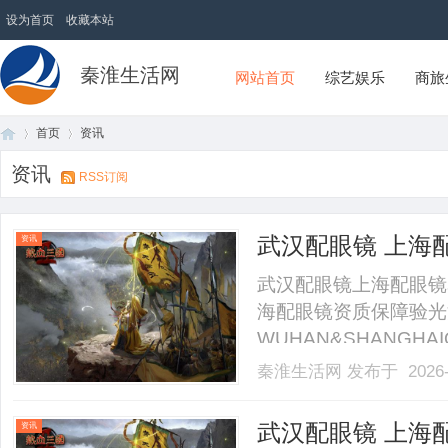
设为首页
收藏本站
秦淮生活网
网站首页
综艺娱乐
商旅
首页
资讯
资讯
RSS订阅
首
›
›
武汉配眼镜 上海
资讯
武汉配眼镜上海配眼镜
海配眼镜资质保障验光
WUHAN&SHANGHAI
业验光配镜的写字楼眼
秦淮生活网
发布于 2026-
店。以完整验光、正品
40%-60%优惠，兼顾高专
页
武汉配眼镜 上海
资讯