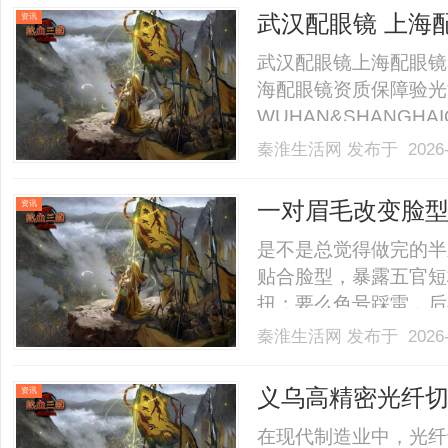
武汉配眼镜 上海
资讯
武汉配眼镜上海配眼镜
海配眼镜资质保障验光
WUHAN&SHANGHAI
业验光配镜的写字楼眼
秦淮生活网
发布于 2026-
店。以完整验光、正品
40%-60%优惠，兼顾高专
一对眉毛改变脸
资讯
性眉形解法！久匠
是不是总觉得做完的半
贴合脸型，暴露五官短
扭；要么色号踩雷，后
照搬模板，而是精准适
秦淮生活网
发布于 2026-
测，搭建一套标准化、
廓、测试五官曲直量感
义乌高精密光纤
资讯
一.........
在现代制造业中，光纤