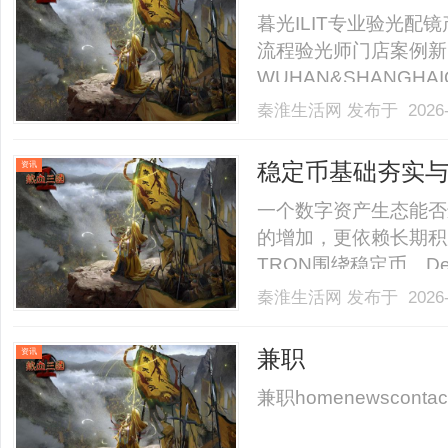
暮光ILIT专业验光
流程验光师门店案例新
WUHAN&SHANGHAI
业验光配镜的写字楼眼
秦淮生活网
发布于 2026-
店。以完整验光、正品
40%-60%优惠，兼顾高专
稳定币基础夯实与
资讯
长期发展方向
一个数字资产生态能否
的增加，更依赖长期积
TRON围绕稳定币、D
上经济体系，而TRX
秦淮生活网
发布于 2026-
延展的重要体现。在区
要交易渠道，更需要稳定的
兼职
资讯
兼职homenewscontactne