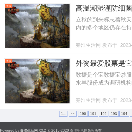
高温潮湿谨防细
资讯
立秋的到来标志着秋天
内的多个地区仍存在持续性
秦淮生活网
发布于 2023-
外资最爱股票是
资讯
增长低估值股被
数据是个宝数据宝炒股
水羊股份成为调研机构数量
秦淮生活网
发布于 2023-
1...
<<
190
191
192
193
194
Powered by
秦淮生活网
X3.2
© 2015-2020 秦淮生活网版权所有