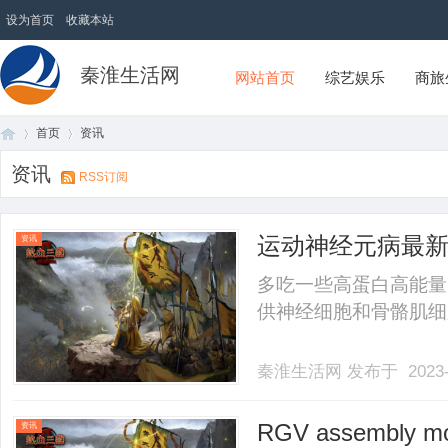
设为首页
收藏本站
秦淮生活网
网站首页
综艺娱乐
商旅
首页
资讯
资讯
RSS订阅
首
›
›
运动神经元病最
资讯
多吃一些高蛋白高能量
供神经细胞和骨骼肌细胞重
秦淮生活网
发布于 2023-
页
RGV assembly mot
资讯