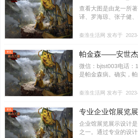
超越《潜伏》
查看大图是由龙一所著
译、罗海琼、张子健、李乃
秦淮生活网
发布于 2023-
帕金森——安世
资讯
微信：bjtst003电话
是帕金森病。确实，帕金
秦淮生活网
发布于 2023-
专业企业馆展览
资讯
企业馆展览展示设计是
之一。通过专业的设计，能