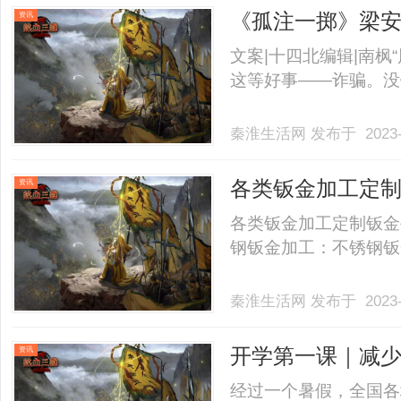
《孤注一掷》梁
资讯
头皮发麻
文案|十四北编辑|南枫
这等好事——诈骗。没错，
秦淮生活网
发布于 2023-
各类钣金加工定制
资讯
精工机械设备公
各类钣金加工定制钣金
钢钣金加工：不锈钢钣金件
秦淮生活网
发布于 2023-
开学第一课｜减少
资讯
经过一个暑假，全国各