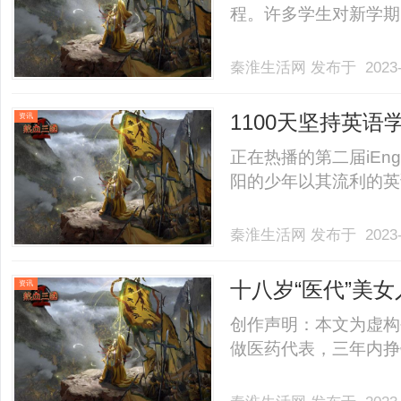
程。许多学生对新学期的到
秦淮生活网
发布于 2023-
1100天坚持英
资讯
事
正在热播的第二届iEn
阳的少年以其流利的英语和
秦淮生活网
发布于 2023-
十八岁“医代”美
资讯
误，也要尝尝鲜
创作声明：本文为虚构
做医药代表，三年内挣钱给