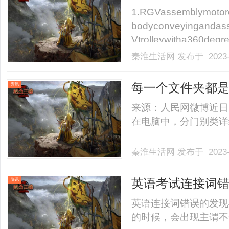
1.RGVassemblymotorcy
bodyconveyingandasse
Vtrolleywitha360degree
秦淮生活网
发布于 2023-
每一个文件夹都
资讯
来源：人民网微博近日
在电脑中，分门别类详细整
秦淮生活网
发布于 2023-
英语考试连接词
资讯
英语连接词错误的发现
的时候，会出现主谓不一致