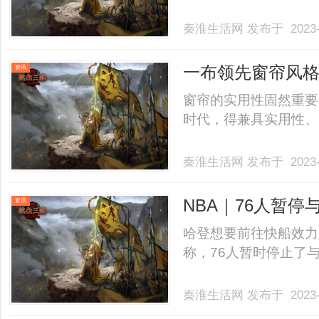
秦淮生活网
发布于 2023-
一布领先窗帘风格
资讯
窗帘的实用性固然重要
时代，得兼具实用性、美感
秦淮生活网
发布于 2023-
NBA｜76人暂停
资讯
哈登想要前往快船效力
称，76人暂时停止了与快
秦淮生活网
发布于 2023-