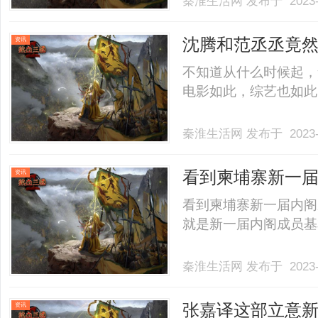
秦淮生活网
发布于 2023-
沈腾和范丞丞竟
资讯
《爸爸去哪》
不知道从什么时候起，
电影如此，综艺也如此。但
秦淮生活网
发布于 2023-
看到柬埔寨新一
资讯
怪的现象
看到柬埔寨新一届内阁
就是新一届内阁成员基本上
秦淮生活网
发布于 2023-
张嘉译这部立意
资讯