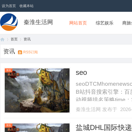
设为首页
收藏本站
秦淮生活网
网站首页
综艺娱乐
商旅
首页
资讯
资讯
RSS订阅
首
›
›
seo
资讯
seoDTCMhomene
B站抖音搜索引擎：百度l
动视频排名策略time：
约占25%权重是入门
秦淮生活网
发布于 2026-
数据约占18%是加速
按.........
页
盐城DHL国际快递
资讯