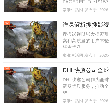
PAGEREF_Toc191
PAGEREF_Toc191
秦淮生活网
发布于 2026-
PAGEREF_Toc191
PAGEREF_Toc19157
详尽解析搜搜影
资讯
搜搜影视以强大搜索引
索和高质量的用户体验
好者优选。......
秦淮生活网
发布于 2026-
DHL快递公司全
资讯
DHL快递公司作为全
新及优质服务，推动全
型。......
秦淮生活网
发布于 2026-