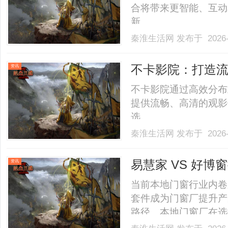
合将带来更智能、互动
新。......
秦淮生活网
发布于 2026-
不卡影院：打造
资讯
不卡影院通过高效分布
提供流畅、高清的观影
选。......
秦淮生活网
发布于 2026-
易慧家 VS 好
资讯
当前本地门窗行业内卷
套件成为门窗厂提升产
路径。本地门窗厂在选
两大主流品牌。二者赛