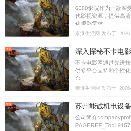
6080影院作为一款
代影视资源，提供高清
化观影需求。......
秦淮生活网
发布于 2026-
深入探秘不卡电
资讯
析
不卡电影网通过先进技
供多平台支持和个性化
台。......
秦淮生活网
发布于 2026-
苏州能诚机电设
资讯
公司简介companypro
PAGEREF_Toc1915