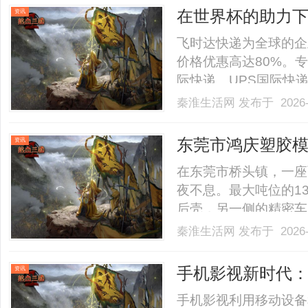
在世界杯的助力下
资讯
快递_上飞时达快
飞时达快递为全球的企
价格优惠高达80%。专
际快递、UPS国际快
SAL、海运水陆路业务
秦淮生活网
发布于 2026-
快递公司小件价格Fed
口中国价格DHL国际快递公司
东莞市鸿庆塑胶
资讯
在东莞市桥头镇，一座
夜不息。最大吨位的13
后壳，另一侧的精密车间
的精度切削着一副耳机
秦淮生活网
发布于 2026-
有限公司——一家扎根
模具制造商的典型珠三角企
手机影视新时代
资讯
析
手机影视利用移动设备