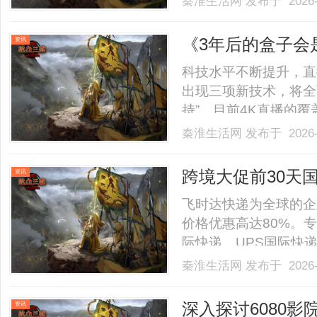
秦淮生活网
发布于 2026-
书、适配能力、盈利空
从品牌定位、产品适配
《3年后的盒子会
资讯
六.........
科技水平不断提升，直
出现三项新技术，将全
持”。目前4K直播的
给量会稳步上升，盒子
秦淮生活网
发布于 2026-
码芯片，AmlogicS
也更高，用户侧可能需要配
跨境大促前30天
资讯
价，分摊涨价成本
飞时达快递为全球的企
价格优惠高达80%。专
际快递、UPS国际快
SAL、海运水陆路业务
秦淮生活网
发布于 2026-
快递公司小件价格Fed
口中国价格DHL国际快递公司
深入探讨6080
资讯