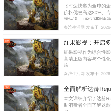
件服务
飞时达快递为全球的企
价格优惠高达80%。专
际快递、UPS国际快
SAL、海运水陆路业务
秦淮生活网
发布于 2026-
快递公司小件价格Fed
口中国价格DHL国际快递公司
红果影视：开启
资讯
红果影视作为综合性影
高清正版内容与个性化
验。......
秦淮生活网
发布于 2026-
全面解析达龄Rej
资讯
本文详细介绍了达龄R
助消费者全面了解这款