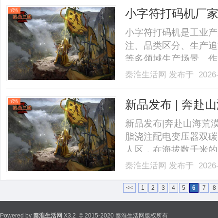
小字符打码机厂家
资讯
小字符打码机是工业产
注、品类区分、生产追
等多领域生产场景。作
家，LINX领新依托
秦淮生活网
发布于 2026-
的小字符打码解决方案
域的可靠选择。工业小
新品发布 | 奔赴山
资讯
小.........
护新能源版图
新品发布|奔赴山海荒漠
脂浇注配电变压器双碳
人区，在海拔数千米的
电站、一排排光伏板、
秦淮生活网
发布于 2026-
能源体系的重要基石。在
障设备控制系统不间断供电
<<
1
2
3
4
5
6
7
8
Powered by
秦淮生活网
X3.2
© 2015-2020 秦淮生活网版权所有