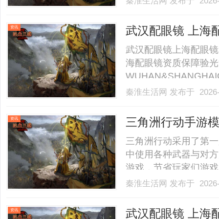
秦淮生活网
发布于 2026-
武汉配眼镜 上海
资讯
武汉配眼镜上海配眼镜
海配眼镜资质保障验光
WUHAN&SHANGHAI
业验光配镜的写字楼眼
秦淮生活网
发布于 2026-
店。以完整验光、正品
40%-60%优惠，兼顾高专
三角洲行动手游
资讯
三角洲行动采用了第一
中使用各种武器与对方
游戏，节省玩家们游戏
机升级，不用落后，鸟
秦淮生活网
发布于 2026-
三角洲行动手游电脑版
面小编为小伙伴们介绍
武汉配眼镜 上海
资讯