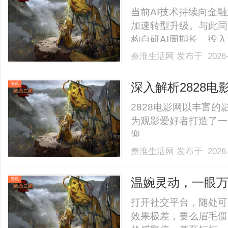
融智能升级
当前AI技术持续向金
加速转型升级。与此同
构自研AI周期长、投
转型壁垒凸显。近日，
秦淮生活网
发布于 2026-
创新闭门交流会，搭建
流平台，聚焦AI技术在信贷
深入解析2828
资讯
2828电影网以丰富
为观影爱好者打造了一
迎。......
秦淮生活网
发布于 2026-
温婉灵动，一眼
资讯
整张脸的点睛之
打开社交平台，随处可
效果极差，要么眉毛僵