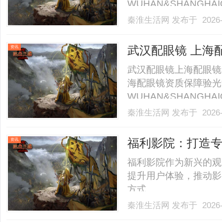
WUHAN&SHANGHAI
业验光配镜的写字楼眼
秦淮生活网
发布于 2026-
店。以完整验光、正品
40%-60%优惠，兼顾高专
武汉配眼镜 上海
资讯
武汉配眼镜上海配眼镜
海配眼镜资质保障验光
WUHAN&SHANGHAI
业验光配镜的写字楼眼
秦淮生活网
发布于 2026-
店。以完整验光、正品
40%-60%优惠，兼顾高专
福利影院：打造
资讯
福利影院作为新兴的观
提升用户体验，推动影
方式。......
秦淮生活网
发布于 2026-