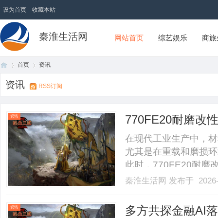
设为首页
收藏本站
秦淮生活网
网站首页
综艺娱乐
商旅
首页
资讯
资讯
RSS订阅
首
›
›
770FE20耐
资讯
在现代工业生产中，材
尤其是在重载和磨损环
此时，770FE20
能和优越的物理化学特
秦淮生活网
发布于 2026-
讨770FE20耐磨
者全面了解这一革命性材料。一
页
多方共探金融AI
资讯