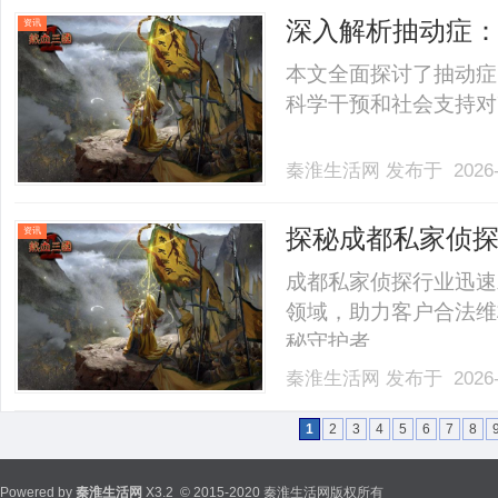
深入解析抽动症
资讯
位指导
本文全面探讨了抽动症
科学干预和社会支持对改善
秦淮生活网
发布于 2026-
探秘成都私家侦
资讯
成都私家侦探行业迅速
领域，助力客户合法维
秘守护者。......
秦淮生活网
发布于 2026-
1
2
3
4
5
6
7
8
Powered by
秦淮生活网
X3.2
© 2015-2020 秦淮生活网版权所有