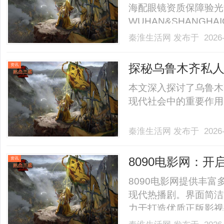
海配眼镜资质保障验光
WUHAN&SHANGHAI
业验光配镜的写字楼眼
秦淮生活网
发布于 2026-
店。以完整验光、正品
40%-60%优惠，兼顾高专
探秘乌鲁木齐私
资讯
本文深入探讨了乌鲁木
现代社会中的重要作用，
秦淮生活网
发布于 2026-
8090电影网：
资讯
8090电影网提供丰富
现代热播剧。界面简洁
力于打造优质正版影视平台。