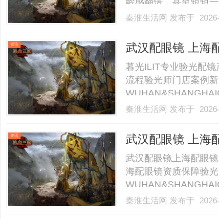
龄感翻倍，甚至短短一
翻车，从来不是款式不
秦淮生活网
发布于 2026-
征，用流水线模板审美
业十年的直营品牌，久
武汉配眼镜 上海
资讯
生.........
暮光ILIT专业验光
流程验光师门店案例新
WUHAN&SHANGHAI
业验光配镜的写字楼眼
秦淮生活网
发布于 2026-
店。以完整验光、正品
40%-60%优惠，兼顾高专
武汉配眼镜 上海
资讯
武汉配眼镜上海配眼镜
海配眼镜资质保障验光
WUHAN&SHANGHAI
业验光配镜的写字楼眼
秦淮生活网
发布于 2026-
店。以完整验光、正品