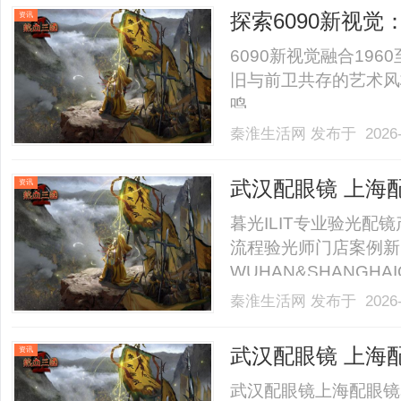
40%-60%优惠，兼顾高专
探索6090新视
资讯
6090新视觉融合19
旧与前卫共存的艺术风
鸣。......
秦淮生活网
发布于 2026-
武汉配眼镜 上海
资讯
暮光ILIT专业验光
流程验光师门店案例新
WUHAN&SHANGHAI
业验光配镜的写字楼眼
秦淮生活网
发布于 2026-
店。以完整验光、正品
40%-60%优惠，兼顾高专
武汉配眼镜 上海
资讯
武汉配眼镜上海配眼镜