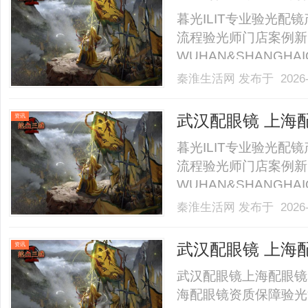
行.........
暮光ILIT专业验光
流程验光师门店案例新
WUHAN&SHANGHAI
业验光配镜的写字楼眼
秦淮生活网
发布于 2026-
店。以完整验光、正品
40%-60%优惠，兼顾高专
武汉配眼镜 上海
资讯
暮光ILIT专业验光
流程验光师门店案例新
WUHAN&SHANGHAI
业验光配镜的写字楼眼
秦淮生活网
发布于 2026-
店。以完整验光、正品
40%-60%优惠，兼顾高专
武汉配眼镜 上海
资讯
武汉配眼镜上海配眼镜
海配眼镜资质保障验光