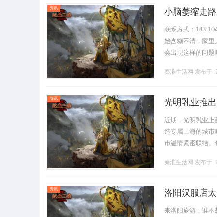
资讯
小脑萎缩走路
联系方式：183-
始含糊不清，家里
会出现这样的问题
程发展来看，病位虽
秦淮生活网
发布于 2
资讯
光明乳业推出
近期，光明乳业上
造专属上海的城市
市温情紧密联结。
勒梧桐树剪影，尽显
秦淮生活网
发布于 2
资讯
洛阳汉服店太
来洛阳旅游，谁不