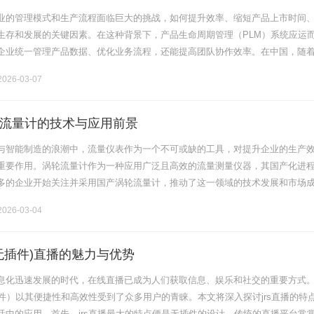
业的管理模式和生产流程面临巨大的挑战，如何提升效率、缩短产品上市时间
生存和发展的关键因素。在这种背景下，产品生命周期管理（PLM）系统应运
企业统一管理产品数据、优化业务流程，还能提高团队协作效率。在中国，随
数字化转型的深入，越来越多的PLM系统厂家相继出现。本文将详细探讨国内P
026-03-07
流量计的技术与应用前景
与智能制造的浪潮中，流量仪表作为一个不可或缺的工具，对提升企业的生产
重要作用。涡轮流量计作为一种应用广泛且高效的流量测量仪器，其国产化进
多的企业开始关注并采用国产涡轮流量计，推动了这一领域的技术发展和市场
计的工作原理涡轮流量计通过阿基米德原理测量流体的流量。其基本结构由一个
026-03-04
(无插件)直播的魅力与优势
息化迅速发展的时代，在线直播已成为人们获取信息、娱乐和社交的重要方式
插件）以其便捷性和高效性受到了众多用户的青睐。本文将深入探讨jrs直播的特
活中的应用。首先，jrs直播最大的特点便是无插件的设计。传统的直播平台常