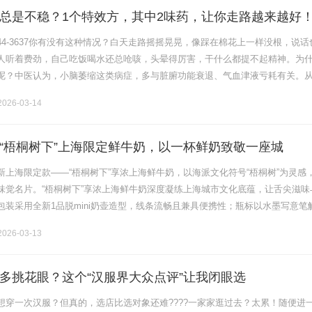
总是不稳？1个特效方，其中2味药，让你走路越来越好
1044-3637你有没有这种情况？白天走路摇摇晃晃，像踩在棉花上一样没根，说话
人听着费劲，自己吃饭喝水还总呛咳，头晕得厉害，干什么都提不起精神。为
呢？中医认为，小脑萎缩这类病症，多与脏腑功能衰退、气血津液亏耗有关。
在脑，但根源常涉及肺、脾、肾等脏腑。若肺阴亏虚，不能输布津液以濡.......
026-03-14
“梧桐树下”上海限定鲜牛奶，以一杯鲜奶致敬一座城
新上海限定款——“梧桐树下”享浓上海鲜牛奶，以海派文化符号“梧桐树”为灵感
味觉名片。“梧桐树下”享浓上海鲜牛奶深度凝练上海城市文化底蕴，让舌尖滋味
包装采用全新1品脱mini奶壶造型，线条流畅且兼具便携性；瓶标以水墨写意笔
东情西韵的艺术美感与城市情怀。“享浓”之名更藏巧思：既诠释鲜奶.........
026-03-13
多挑花眼？这个“汉服界大众点评”让我闭眼选
想穿一次汉服？但真的，选店比选对象还难????一家家逛过去？太累！随便进