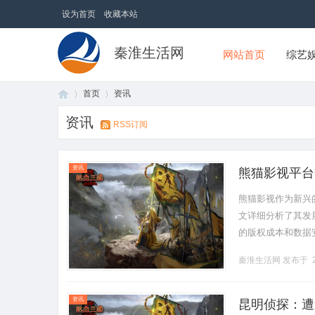
设为首页
收藏本站
秦淮生活网
网站首页
综艺
首页
资讯
资讯
RSS订阅
首
›
›
资讯
熊猫影视平台
熊猫影视作为新兴
文详细分析了其发
的版权成本和数据
乐行业的创新趋势，
秦淮生活网
发布于 2
页
资讯
昆明侦探：遭