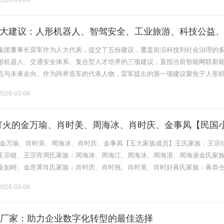
026-03-09
大建议：人形机器人、智驾安全、工业旅游、科技公益
集团董事长雷军作为人大代表，提交了五份建议，覆盖前沿科技到社会治理的
形机器人、交通安全体系、复合型人才培养的三项建议，直指当前智能网联新
点与未来走向。作为跨界造车的代表人物，雷军提出的第一项建议聚焦于人形
应用。在雷军看来，人形机器人是继智能手机、新能源汽车之后的又一颠覆性
026-03-08
灯火的金万瑜、肖时美、周海冰、肖时庆、金事凤【民国
的金万瑜、肖时美、周海冰、肖时庆、金事凤【五大家族成员】王氏家族：王宗
王宗链、王宗宵周氏家族：周海涛、周海江、周海冰、周海浪、周海凌金氏家
金如峙、金意霁肖氏家族：肖时庆、肖时祝、肖时美、肖时好蒋氏家族：蒋恭
蒋财仨金万瑜的绣坊开张了。地方是王宗佳帮忙找的，在城西的一处空房子里
026-03-08
统厂家：助力企业数字化转型的最佳选择