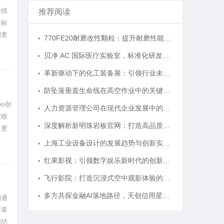
外情
推荐阅读
偿标
调查
770FE20耐磨改性颗粒：提升耐磨性能的革命性材料
情况
贝净 AC 国际医疗实验室，标准化研发体系全解析
革新驱动下的化工装备展：引领行业未来发展的风向标
防坠落垂直生命线在高空作业中的关键应用与安全保障
o创
人力资源管理公司在现代企业发展中的关键作用及其管理策略解析
实收
深度解析新明珠岩板官网：打造高品质岩板行业标杆平台
。更
容焕
上海工业设备设计的发展趋势与创新实践探索
红果影视：引领数字娱乐新时代的创新典范
飞行影院：打造沉浸式空中观影体验的新革命
多方共探金融AI落地路径，天创信用星图AI助力产业金融智能升级
沟通
法掌
职结