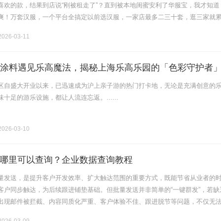
喜欢的款，结果到店说“刚被租走了”？直到被本地闺蜜安利了华服宝，我才知道
爽！万套汉服，一个平台全搞定以前选汉服，一家店最多二三十套，逛三家就
！它把洛阳多家口碑汉服店都搬上来了，相当于一个汉服版的“大众点评+美团”
026-03-11
粉末涂料遇见乐高魔法，揭秘上海乐高乐园的「色彩守护者
区自盛大开业以来，已迅速成为沪上亲子游的热门打卡地，无论是充满创意的
十足的游乐设施，都让人流连忘返。......
026-03-10
哪里可以查询？企业数据查询教程
量发送，是提升客户开发效率、扩大触达范围的重要方式，既能节省从业者的
客户同步触达，为后续跟进铺垫基础。但批量发送并非简单的“一键群发”，若缺
出现邮件被拦截、内容同质化严重、客户体验不佳、跟进脱节等问题，不仅无
影响品牌形象，甚至导致客户资源流失。......