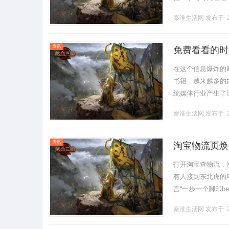
识行业人士，保持
秦淮生活网
发布于 2
可迁移能.........
资讯
免费看看的时
在这个信息爆炸的
书籍，越来越多的
统媒体行业产生了
乐内容通常需要支
秦淮生活网
发布于 2
可.........
资讯
淘宝物流页焕
打开淘宝查物流，
有人接到东北虎的
言“一步一个脚印b
高！”这是淘宝在3月
秦淮生活网
发布于 2