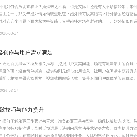
外情如何合法调查取证？婚姻来之不易，但是实际上还是有人不珍惜婚姻，婚
理由之一，那关于婚外情如何调查取证？婚外情可以离婚吗？婚外情的经济赔
针对这几个问题下面为您解答疑惑，希望能够对您有所帮助。一、婚外情如何
间接证据形成证据链婚外情案件中，取证是一个让很多当事人为难的问题。一般
026-03-17
内容创作与用户需求满足
：通过百度搜索下拉及相关推荐，挖掘用户真实问题，确定有流量潜力的百度se
深度体现：避免简单拼凑，提供独到见解与实用信息，让用户在阅读中获得真
适配：根据主题选择图文、视频或图解等形式，提升不同用户群体的阅读体验
制定内容日历保持规律更新，培养用户期待，同时吸引蜘蛛频繁来访。老旧内
026-03-17
践技巧与能力提升
：提前了解兼职工作要求与背景，准备必要工具与资料，确保快速进入状态。
雇主保持顺畅沟通，及时反馈进展，遇到问题主动寻求解决方案。效率提升方
与工作技巧，在有限时间内高质量完成兼职任务。人脉积累意识强化：通过兼