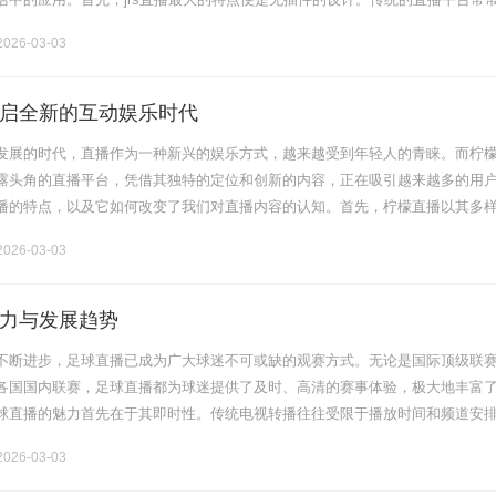
或软件，这不仅增加了用户的操作难度，也可能导致设备的安全隐患。而j.......
026-03-03
启全新的互动娱乐时代
发展的时代，直播作为一种新兴的娱乐方式，越来越受到年轻人的青睐。而柠
露头角的直播平台，凭借其独特的定位和创新的内容，正在吸引越来越多的用
播的特点，以及它如何改变了我们对直播内容的认知。首先，柠檬直播以其多
的观众群体。从游戏直播、才艺展示、到美食分享、生活日常，柠檬直播支持
026-03-03
力与发展趋势
不断进步，足球直播已成为广大球迷不可或缺的观赛方式。无论是国际顶级联
各国国内联赛，足球直播都为球迷提供了及时、高清的赛事体验，极大地丰富
球直播的魅力首先在于其即时性。传统电视转播往往受限于播放时间和频道安
第一时间将比赛画面传递给观众，使球迷们能够同步感受比赛的紧张与激烈。
026-03-03