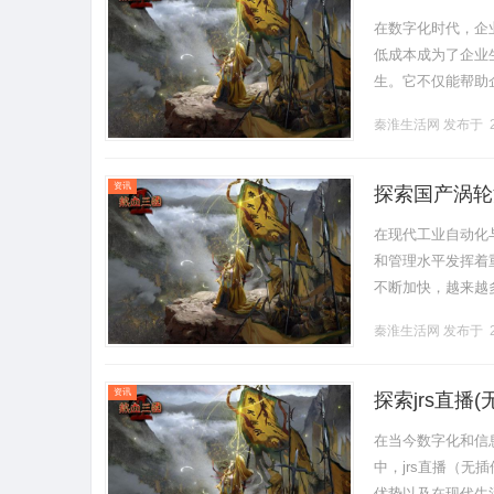
在数字化时代，企
低成本成为了企业
生。它不仅能帮助
造业的快速发展和
秦淮生活网
发布于 2
系统.........
资讯
探索国产涡轮
在现代工业自动化
和管理水平发挥着
不断加快，越来越
熟。1.涡轮流量
秦淮生活网
发布于 2
和流量传.........
资讯
探索jrs直播
在当今数字化和信
中，jrs直播（无
优势以及在现代生