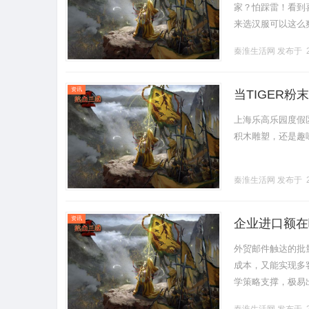
家？怕踩雷！看到
来选汉服可以这么
瘫。华服宝不一样
秦淮生活网
发布于 2
明.........
资讯
当TIGER
上海乐高乐园度假
积木雕塑，还是趣味
秦淮生活网
发布于 2
资讯
企业进口额在
外贸邮件触达的批
成本，又能实现多
学策略支撑，极易
现触达目标，还可能