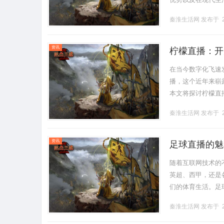
要用户下载各种插件
秦淮生活网
发布于 2
资讯
柠檬直播：开
在当今数字化飞速
播，这个近年来崭
本文将探讨柠檬直
的内容吸引了广泛
秦淮生活网
发布于 2
类型的直.........
资讯
足球直播的魅
随着互联网技术的
英超、西甲，还是
们的体育生活。足
而直播平台则能够
秦淮生活网
发布于 2
外，直播通.........