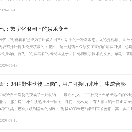
良好关系，为未来机会奠定基础。经验转化价值挖掘：将兼职经历系统总结，
026-03-16
代：数字化浪潮下的娱乐变革
时代，'免费看看'已成为了许多人日常生活中的一种新常态。无论是视频、音乐
内容都开始提供免费获取的可能性。这一趋势不仅改变了我们的消费习惯，也
深远影响。首先，'免费看看'的出现得益于互联网和数字技术的发展。早期，获
付高昂的费用，尤其是在影视和音乐领域。然而，随着流媒体平台的崛起，用
026-03-17
新：34种野生动物“上岗”，用户可接听来电、生成合影
发现给自己送货的变成了一只动物——最近不少用户在社交平台晒出这样的经
电话，那头说“几十件快递咔咔一顿送，哥们儿虎不虎”；有人被大鸨一口正宗天
er稳”逗笑；还有人收到雪豹的感谢：“海拔4000米还能收到宝的善意，高，实在
3日世界野生动植物日上线的“宝贝动物派送员”活动。全国34个省.........
026-03-16