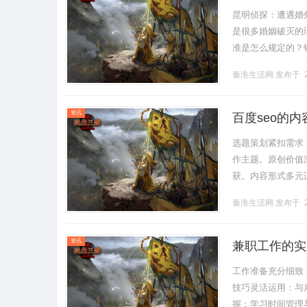
昆明侦探：遭遇婚
是很多婚姻破灭的
准是怎么规定的？
取证1、广泛收集
秦淮生活网
发布于 2
下，要.........
资讯
百度seo的
选题策划紧扣需求
作主题。原创价值
获。内容形式多元
新频率稳定持续：
秦淮生活网
发布于 2
新处.........
资讯
兼职工作的实
工作准备充分细致
技巧灵活运用：与
握：学习时间管理