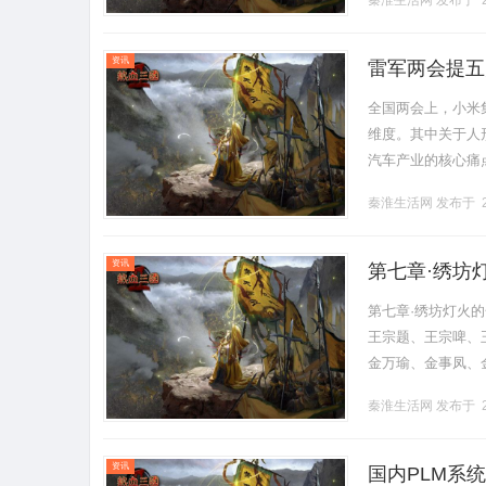
秦淮生活网
发布于 2
资讯
雷军两会提五
车复合型人才
全国两会上，小米
维度。其中关于人
汽车产业的核心痛
人在智能制造中的
秦淮生活网
发布于 2
品。尽管中.........
资讯
第七章·绣坊
说:五族灯Ⅰ】
第七章·绣坊灯火
王宗题、王宗啤、
金万瑜、金事凤、
蒋喜沄、蒋发旯、
秦淮生活网
发布于 2
架是肖.........
资讯
国内PLM系