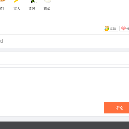
握手
雷人
路过
鸡蛋
邀请
过
评论