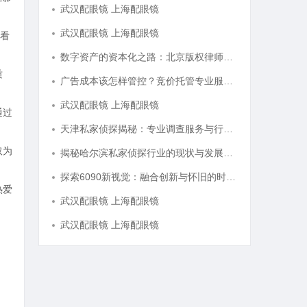
武汉配眼镜 上海配眼镜
武汉配眼镜 上海配眼镜
看
数字资产的资本化之路：北京版权律师如何让“IP”变“现金流”
质
广告成本该怎样管控？竞价托管专业服务商俐麸科技
武汉配眼镜 上海配眼镜
通过
天津私家侦探揭秘：专业调查服务与行业现状详细解析
取为
揭秘哈尔滨私家侦探行业的现状与发展趋势
探索6090新视觉：融合创新与怀旧的时代艺术表达
热爱
武汉配眼镜 上海配眼镜
武汉配眼镜 上海配眼镜