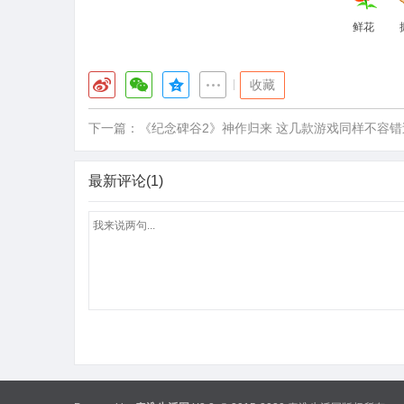
鲜花
|
收藏
下一篇：
《纪念碑谷2》神作归来 这几款游戏同样不容错
最新评论(1)