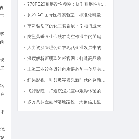
770FE20耐磨改性颗粒：提升耐磨性能的革命性材料
的
贝净 AC 国际医疗实验室，标准化研发体系全解析
下
革新驱动下的化工装备展：引领行业未来发展的风向标
够
防坠落垂直生命线在高空作业中的关键应用与安全保障
的
人力资源管理公司在现代企业发展中的关键作用及其管理策略解析
深度解析新明珠岩板官网：打造高品质岩板行业标杆平台
现
展
上海工业设备设计的发展趋势与创新实践探索
红果影视：引领数字娱乐新时代的创新典范
络
飞行影院：打造沉浸式空中观影体验的新革命
户
多方共探金融AI落地路径，天创信用星图AI助力产业金融智能升级
评
止盗
观