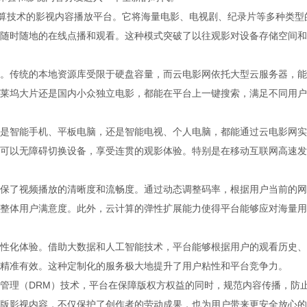
计算技术的影视内容播放平台。它将海量电影、电视剧、纪录片等多种类型
随时随地的在线点播和观看。这种模式突破了以往观影对设备存储空间和
。传统的本地资源库受限于硬盘容量，而云电影网依托大型云服务器，能
莱坞大片还是国内小众独立电影，都能在平台上一键搜索，满足不同用户
是智能手机、平板电脑，还是智能电视、个人电脑，都能通过云电影网实
可以无障碍切换设备，享受连贯的观影体验。特别是在移动互联网高速发
保了视频播放的清晰度和流畅度。通过动态调整码率，根据用户当前的网
整体用户满意度。此外，云计算的弹性扩展能力使得平台能够应对海量用
性化体验。借助大数据和人工智能技术，平台能够根据用户的观看历史、
精准有效。这种定制化的服务极大地提升了用户粘性和平台竞争力。
管理（DRM）技术，平台在保障版权方权益的同时，规范内容传播，防
版影视内容，不仅保护了创作者的劳动成果，也为用户带来更安全放心的