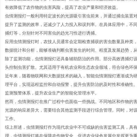
有效降低了农作物的虫害风险，提高了农业产量和经济效益。
虫情测报灯一般利用特定波长的光源吸引害虫前来，并通过捕虫装置
提升了监测的效率，还减少了人力投入和误判率。在具体应用中，不
捕灯等，分别针对不同害虫的趋光习性进行诱捕。
应用虫情测报灯时，农技人员通常会定期检查捕获的害虫数量及种类
数据统计和分析，能够准确判断虫害发生的时间、程度及发展趋势，
除了监测功能，虫情测报灯还具备辅助防治的作用。部分高效诱捕灯
头控制虫害扩散。尤其适用于有机农业和生态农业领域，符合绿色环
近年来，随着物联网和大数据技术的融入，智能虫情测报灯逐渐成为
理平台，实现远程监控和自动报警，提升虫害防治的及时性和准确性
监测预警体系，提升农业生产的智能化管理水平。
然而，虫情测报灯在推广过程中也面临一些挑战。不同地区和作物的
光源的响应差异大，需要结合其他监测手段进行综合管理。同时，对
工作。
综上所述，虫情测报灯作为现代农业中不可或缺的虫害监测工具，具
理，虫情测报灯将在保障农作物安全、促进农业绿色发展中发挥更为