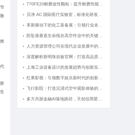
770FE20耐磨改性颗粒：提升耐磨性能的革命性材料
节
贝净 AC 国际医疗实验室，标准化研发体系全解析
胀
革新驱动下的化工装备展：引领行业未来发展的风向标
防坠落垂直生命线在高空作业中的关键应用与安全保障
效
人力资源管理公司在现代企业发展中的关键作用及其管理策略解析
深度解析新明珠岩板官网：打造高品质岩板行业标杆平台
代
上海工业设备设计的发展趋势与创新实践探索
红果影视：引领数字娱乐新时代的创新典范
肤
飞行影院：打造沉浸式空中观影体验的新革命
生
多方共探金融AI落地路径，天创信用星图AI助力产业金融智能升级