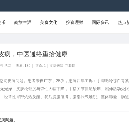
娱乐
商旅生涯
美食文化
投资理财
国际资讯
热点
皮病，中医通络重拾健康
淮生活网
|
查看:
135
|
评论:
1
|
文章来源: 互联网
费解疑答惑硬皮病问题。患者来自广东，25岁，患病四年主诉：手脚遇冷苍白青
无光泽，皮肤松弛度与弹性大幅下降，手指关节僵硬酸痛、屈伸活动受限
，经常性胃部灼热反酸、餐后脘腹痞满，腹部胀气堆积、整体膨隆，肠道
皮病问题。