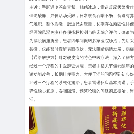
主诉：手脚遇冷苍白青紫、触感冰凉，雷诺反应频繁发作
僵硬酸痛、屈伸活动受限，日常饮食吞咽不畅、食道有异
气堆积、整体膨隆，肠道代谢缓慢，长期存在顽固性排便
经医院风湿免疫科多项指标检测与临床综合评估，确诊为
为摆脱病痛折磨，患者四年间辗转多家医院诊治，先后采
甚微，仅能暂时缓解表面症状，无法阻断病情发展，病症
【通络解痹方】针对硬皮病的特色中医疗法，深入了解方
经过一个疗程的中医辨证调理，患者手指关节僵硬酸痛的
谢功能改善，长期排便费力、大便干涩的问题得到初步好
经过三个疗程的系统化施治，患者雷诺反应基本消退，手
弹性稳步复原，吞咽阻滞、频繁呛咳的问题彻底根治，胃
活。