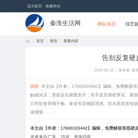
设为首页
收藏本站
秦淮生活网
网站首页
综艺
首页
资讯
查看内容
告别反复硬
首
›
›
›
2026-06-10
|
发布者: 秦
摘要
: 本文由【作者：17600103442】编辑，免
触感冰凉，雷诺反应频繁发作，双手皮层僵硬厚实、紧致
日常饮食吞咽不畅、食道有异物阻滞感，饮水易突发呛咳
谢缓慢.........
本文由【作者：17600103442】编辑，免费解疑答惑硬
页
患者来自广东，25岁，患病四年