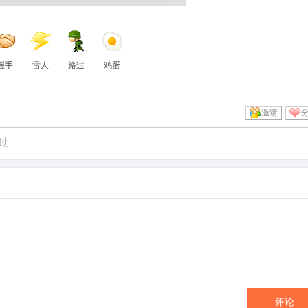
握手
雷人
路过
鸡蛋
邀请
过
评论