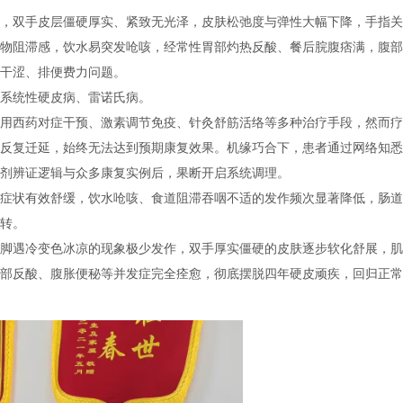
，双手皮层僵硬厚实、紧致无光泽，皮肤松弛度与弹性大幅下降，手指关
物阻滞感，饮水易突发呛咳，经常性胃部灼热反酸、餐后脘腹痞满，腹部
干涩、排便费力问题。
系统性硬皮病、雷诺氏病。
用西药对症干预、激素调节免疫、针灸舒筋活络等多种治疗手段，然而疗
反复迁延，始终无法达到预期康复效果。机缘巧合下，患者通过网络知悉
剂辨证逻辑与众多康复实例后，果断开启系统调理。
症状有效舒缓，饮水呛咳、食道阻滞吞咽不适的发作频次显著降低，肠道
转。
脚遇冷变色冰凉的现象极少发作，双手厚实僵硬的皮肤逐步软化舒展，肌
部反酸、腹胀便秘等并发症完全痊愈，彻底摆脱四年硬皮顽疾，回归正常