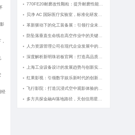
770FE20耐磨改性颗粒：提升耐磨性能的革命性材料
怀
贝净 AC 国际医疗实验室，标准化研发体系全解析
影
革新驱动下的化工装备展：引领行业未来发展的风向标
防坠落垂直生命线在高空作业中的关键应用与安全保障
下，
人力资源管理公司在现代企业发展中的关键作用及其管理策略解析
深度解析新明珠岩板官网：打造高品质岩板行业标杆平台
见
上海工业设备设计的发展趋势与创新实践探索
安
红果影视：引领数字娱乐新时代的创新典范
飞行影院：打造沉浸式空中观影体验的新革命
旧经
多方共探金融AI落地路径，天创信用星图AI助力产业金融智能升级