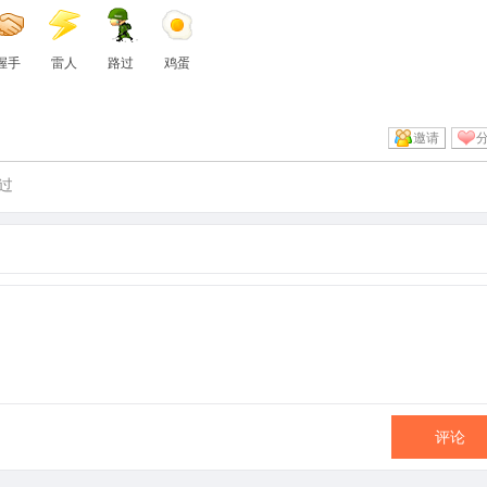
握手
雷人
路过
鸡蛋
邀请
过
评论