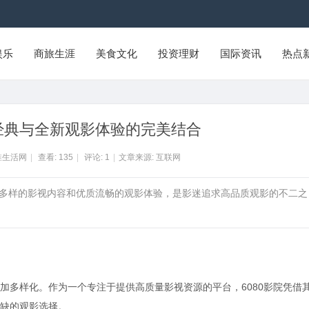
娱乐
商旅生涯
美食文化
投资理财
国际资讯
热点
旧经典与全新观影体验的完美结合
淮生活网
|
查看:
135
|
评论:
1
|
文章来源: 互联网
丰富多样的影视内容和优质流畅的观影体验，是影迷追求高品质观影的不二之
加多样化。作为一个专注于提供高质量影视资源的平台，6080影院凭借
缺的观影选择。