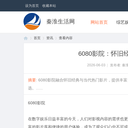
设为首页
收藏本站
秦淮生活网
网站首页
综艺
首页
资讯
查看内容
6080影院：怀
首
›
›
›
2026-06-03
|
发布者: 秦
摘要
: 6080影院融合怀旧经典与当代热门影片，提供
选。......
6080影院
在数字娱乐日益丰富的今天，人们对影视内容的需求也更
页
富的影片库和便捷的用户体验，成为了观众们心中不可或