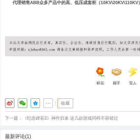
代理销售
ABB众多产品中的高、低压成套柜（10KV\20KV\110
鲜花
握手
雷人
|
收藏
下一篇：
《纪念碑谷2》神作归来 这几款游戏同样不容错过
最新评论(1)