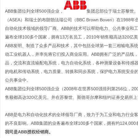
ABB集团位列全球500强企业，
集团总部位于瑞士
苏黎世
。
（ASEA）和瑞士的布朗勃法瑞公司（BBC Brown Boveri）在198
自动化技术领域的领导厂商。ABB的技术可以帮助电力、
公共事业
和工
遍布全球100多个国家，拥有13万名员工，2010年销售额高达320亿
ABB发明、制造了众多产品和技术，其中包括全球第一套三相输电系
动工业机器人，并率先将它们投入商业应用。ABB拥有广泛的产品线
品，交流和直流输配电系统，电力自动化系统，各种测量设备和传感
的电机和传动系统，电力质量、转换和同步系统，保护电力系统安全
公共事业
中。
ABB集团位列全球500强企业（2008年在世界500强排列第256位，200
售额都高达320亿美元。并在苏黎世、斯德哥尔摩和纽约证券交易所上
ABB是电力和自动化技术的全球领导厂商，致力于为工业和电力行业
的不良影响。ABB集团的业务遍布全球100多个国家，拥有约124,00
我司是
ABB授权经销商。