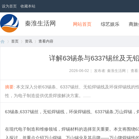
设为首页
收藏本站
秦淮生活网
网站首页
综艺娱乐
商旅
首页
资讯
查看内容
详解63锡条与6337锡丝及
首
›
›
›
2026-06-02
|
发布者: 秦淮生活网
|
查看
摘要
: 本文深入分析63锡条、6337锡丝、无铅焊锡线及环保焊锡
性，为电子制造提供优质焊接解决方案。......
63锡条,6337锡丝，无铅焊锡线，环保焊锡线、6337锡条,万山焊
在现代电子制造和维修领域，焊锡材料的选择至关重要。本文将围绕63
页
入探讨，并重点介绍万山焊锡、万山锡业及其品牌——万山牌焊锡线