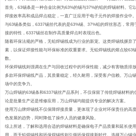
首先，63锡条是一种合金比例为63%的锡与37%的铅的焊锡材料。它
焊接效率高和成品焊点稳定，一直广泛应用于电子元件的焊接作业中
与63锡条类似，6337锡丝代表的是63%锡、37%铅的焊丝形态，
接的特性，6337锡丝在制作高质量焊点时表现出色。
随着环保法规的严格，无铅焊锡线成为行业的新宠。这类焊锡线摒弃
素，以保证焊接性能与环保标准的双重要求。无铅焊锡线的熔点较63锡
数。
环保焊锡线则强调在生产与回收过程中的环保性能，减少有害物质排放
多款环保焊锡线产品，其质量稳定，经久耐用，深受客户信赖。万山
场中的竞争力。
万山焊锡的63锡条和6337锡丝产品系列，不仅保留了传统焊锡材料
论是批量生产还是维修应用，万山焊锡均能提供专业的解决方案。
使用万山牌焊锡线不仅保障焊接质量，更体现了企业对环保责任的高
色发展的趋势，同时降低了操作人员的健康风险。
综上所述，了解和选用合适的焊锡材料是确保电子产品质量和延长使用寿
用，而无铅焊锡线和环保焊锡线则引领环保焊接新时代。选择万山锡