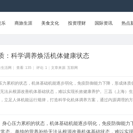
娱乐
商旅生涯
美食文化
投资理财
国际资讯
热点
质：科学调养焕活机体健康状态
淮生活网
|
查看:
135
|
评论:
1
|
文章来源: 互联网
心压力累积的状态，机体基础机能逐步弱化，免疫防御能力下降，形成体质
无法从根源改善机体基础状态，难以实现长效健康养护。三茘（上海）生
，立足人体机能运行规律，打造科学化机体调养方案，通过内源调理的方
、身心压力累积的状态，机体基础机能逐步弱化，免疫防御能力
康常态。单纯的营养补给无法从根源改善机体基础状态，难以实