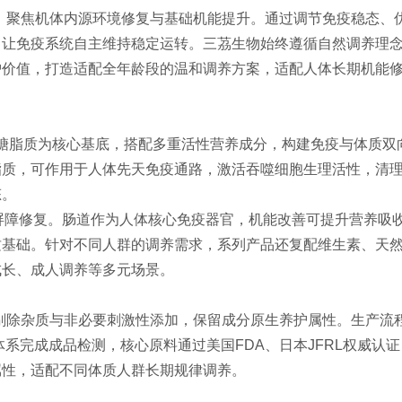
，聚焦机体内源环境修复与基础机能提升。通过调节免疫稳态、
，让免疫系统自主维持稳定运转。三茘生物始终遵循自然调养理
护价值，打造适配全年龄段的温和调养方案，适配人体长期机能
泛菌糖脂质为核心基底，搭配多重活性营养成分，构建免疫与体质双
脂质，可作用于人体先天免疫通路，激活吞噬细胞生理活性，清
态。
屏障修复。肠道作为人体核心免疫器官，机能改善可提升营养吸
质基础。针对不同人群的调养需求，系列产品还复配维生素、天
成长、成人调养等多元场景。
剔除杂质与非必要刺激性添加，保留成分原生养护属性。生产流
系完成成品检测，核心原料通过美国FDA、日本JFRL权威认证
属性，适配不同体质人群长期规律调养。