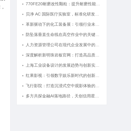
770FE20耐磨改性颗粒：提升耐磨性能的革命性材料
律，
贝净 AC 国际医疗实验室，标准化研发体系全解析
革新驱动下的化工装备展：引领行业未来发展的风向标
防坠落垂直生命线在高空作业中的关键应用与安全保障
人力资源管理公司在现代企业发展中的关键作用及其管理策略解析
深度解析新明珠岩板官网：打造高品质岩板行业标杆平台
上海工业设备设计的发展趋势与创新实践探索
红果影视：引领数字娱乐新时代的创新典范
飞行影院：打造沉浸式空中观影体验的新革命
多方共探金融AI落地路径，天创信用星图AI助力产业金融智能升级