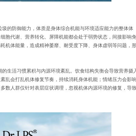
垃圾的防御能力，体质是身体综合机能与环境适应能力的整体体
，细胞代谢、营养转化、屏障机能都会处于弱势状态，间接影响
消耗机体能量，造成精神萎靡、耐受度下降、身体虚弱等问题，
期的生活习惯累积与内源环境紊乱。饮食结构失衡会导致营养摄
息紊乱会打乱机体修复节奏，持续消耗身体机能；情绪压力会影
。多数人群仅针对表层症状调理，忽视机体内源环境的修复，导