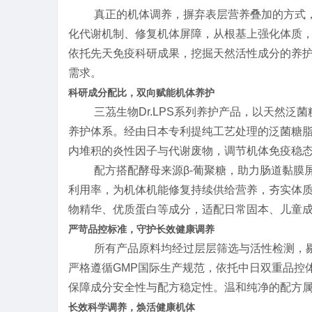
真正的机体调养，摒弃表层营养叠加的方式
化代谢机制、修复机体屏障，从根基上强化体质
依托先天免疫科研成果，挖掘天然活性成分的养
需求。
科研成分配比，双向赋能机体养护
三茘生物Dr.LPS系列养护产品，以天然
养护体系。经由日本专利提纯工艺处理的泛菌糖
内堆积的炎性因子与代谢废物，调节机体免疫稳
配方搭配酵母来源β-葡聚糖，助力肠道黏膜
利用率，为机体机能修复持续供给营养，夯实体
物精华、优质蛋白等成分，适配日常固本、儿童
严苛品控标准，守护长效健康调养
所有产品原料均经过层层筛选与活性检测，
严格遵循GMP国际生产规范，依托中日双重品控体
保障成分安全性与配方稳定性。温和纯净的配方
长效科学调养，焕活健康机体