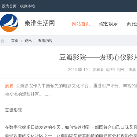
设为首页
收藏本站
秦淮生活网
网站首页
综艺娱乐
商旅
首页
资讯
查看内容
豆瓣影院——发现心仪影
首
›
›
›
2026-05-19
|
发布者: 秦淮生活网
|
查看
摘要
: 豆瓣影院作为中国领先的电影文化平台，通过用户评分、丰富
动交流的观影社区。......
豆瓣影院
在数字化娱乐日益发达的今天，如何快速找到一部既符合自己口味又
页
最受欢迎的文化社区之一，豆瓣影院凭借其独特的电影评分和观影分