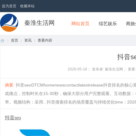
设为首页
收藏本站
秦淮生活网
网站首页
综艺娱乐
商旅
首页
资讯
查看内容
抖音s
首
›
›
›
2026-05-18
|
发布者: 秦淮生活网
|
查看
摘要
: 抖音seoDTCMhomenewscontactlatestrelease抖音
或痛点，控制时长在15-30秒，确保大部分用户完整观看。互动数据
率。视频结构：采用...抖音搜索排名的场景覆盖与持续优化time：2026-0...
抖音seo
页