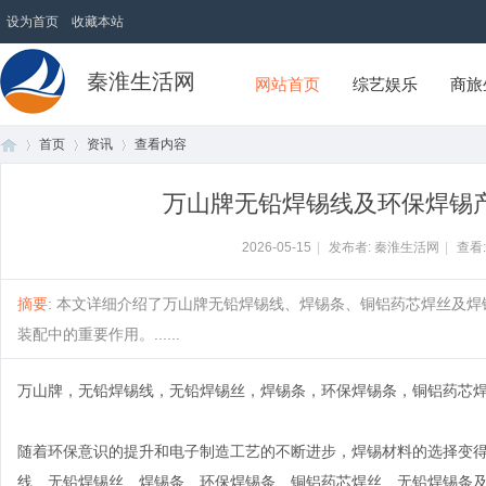
设为首页
收藏本站
秦淮生活网
网站首页
综艺娱乐
商旅
首页
资讯
查看内容
万山牌无铅焊锡线及环保焊锡
首
›
›
›
2026-05-15
|
发布者: 秦淮生活网
|
查看
摘要
: 本文详细介绍了万山牌无铅焊锡线、焊锡条、铜铝药芯焊丝及
装配中的重要作用。......
万山牌，无铅焊锡线，无铅焊锡丝，焊锡条，环保焊锡条，铜铝药芯
随着环保意识的提升和电子制造工艺的不断进步，焊锡材料的选择变
页
线、无铅焊锡丝、焊锡条、环保焊锡条、铜铝药芯焊丝、无铅焊锡条