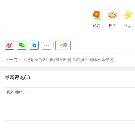
鲜花
握手
雷人
|
收藏
下一篇：
《纪念碑谷2》神作归来 这几款游戏同样不容错过
最新评论(1)