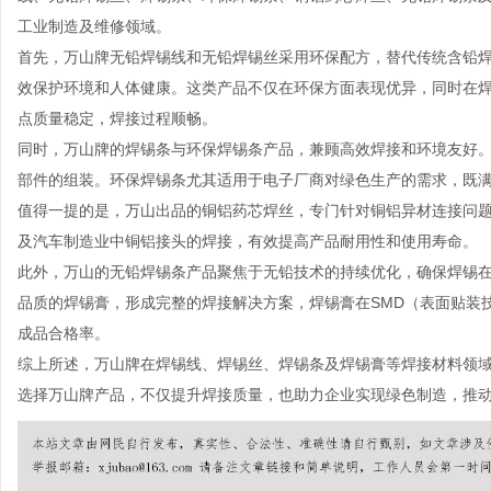
工业制造及维修领域。
首先，万山牌
无铅焊锡线
和
无铅焊锡丝
采用环保配方，替代传统含铅焊
效保护环境和人体健康。这类产品不仅在环保方面表现优异，同时在
点质量稳定，焊接过程顺畅。
同时，万山牌的
焊锡条
与
环保焊锡条
产品，兼顾高效焊接和环境友好
部件的组装。环保焊锡条尤其适用于电子厂商对绿色生产的需求，既
值得一提的是，万山出品的
铜铝药芯焊丝
，专门针对铜铝异材连接问
及汽车制造业中铜铝接头的焊接，有效提高产品耐用性和使用寿命。
此外，万山的
无铅焊锡条
产品聚焦于无铅技术的持续优化，确保焊锡
品质的焊锡膏，形成完整的焊接解决方案，焊锡膏在SMD（表面贴装
成品合格率。
综上所述，万山牌在焊锡线、焊锡丝、焊锡条及焊锡膏等焊接材料领
选择万山牌产品，不仅提升焊接质量，也助力企业实现绿色制造，推