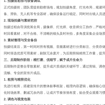
1. 拍摄前彩排与设备调试
正式拍摄前，团队需提前勘察场地，规划拍摄角度、灯光布局，规避
备、滑轨、无人机等专业器材，确保设备运行稳定。同时对出镜人员
2. 现场拍摄与素材把控
拍摄过程由导演统筹全局，摄像师、灯光师、收音师分工协作，严格
时回看素材，对不合格、不清晰的镜头及时补拍，多角度采集企业场
3. 素材整理与安全备份
拍摄结束后，第一时间对所有视频、音频素材进行分类标注、分类存储
同时筛选优质可用素材，剔除冗余废片，为后期剪辑精简工作量，提
三、后期制作阶段：精打磨、优细节，赋予成片生命力
后期制作是整合零散素材、提升成片质感的关键环节，通过剪辑、调
流畅、专业的宣传片成品。
1. 粗剪与精剪优化
先进行粗剪，搭建宣传片的整体叙事框架，梳理内容逻辑，确保核心
化转场效果、删减冗余内容，让成片节奏张弛有度，贴合受众观看习
2. 调色与视觉包装