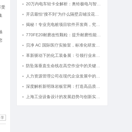
20万内电车轻卡全解析：奥铃极电与智蓝的核心差异及选购指南
享受
开店最怕“搜不到”为什么隔壁店铺没花钱，ai却天天给他免费派单？
集
揭秘！专业充电桩项目软件开发商，究竟藏着哪些行业秘诀？
畅
770FE20耐磨改性颗粒：提升耐磨性能的革命性材料
您
贝净 AC 国际医疗实验室，标准化研发体系全解析
革新驱动下的化工装备展：引领行业未来发展的风向标
防坠落垂直生命线在高空作业中的关键应用与安全保障
人力资源管理公司在现代企业发展中的关键作用及其管理策略解析
深度解析新明珠岩板官网：打造高品质岩板行业标杆平台
上海工业设备设计的发展趋势与创新实践探索
分享