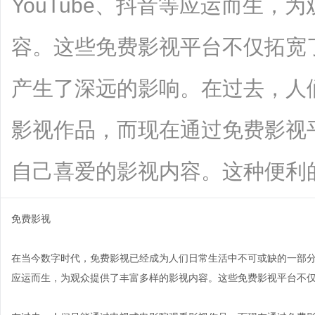
YouTube、抖音等应运而生，
容。这些免费影视平台不仅拓宽
产生了深远的影响。在过去，人
影视作品，而现在通过免费影视
自己喜爱的影视内容。这种便利的观影方
免费影视
在当今数字时代，免费影视已经成为人们日常生活中不可或缺的一部分。
应运而生，为观众提供了丰富多样的影视内容。这些免费影视平台不