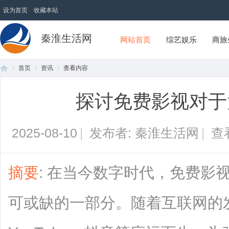
设为首页
收藏本站
秦淮生活网
网站首页
综艺娱乐
商旅
首页
资讯
查看内容
探讨免费影视对于
首
›
›
›
2025-08-10
|
发布者: 秦淮生活网
|
查
摘要
: 在当今数字时代，免费影
可或缺的一部分。随着互联网的
页