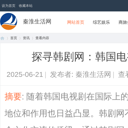
设为首页
收藏本站
秦淮生活网
网站首页
综艺娱乐
商旅
首页
资讯
查看内容
探寻韩剧网：韩国电
首
›
›
›
2025-06-21
|
发布者: 秦淮生活网
|
查
摘要
: 随着韩国电视剧在国际上
地位和作用也日益凸显。韩剧网
页