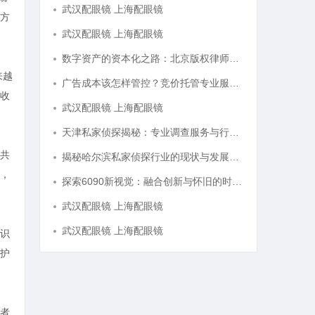
武汉配眼镜 上海配眼镜
方
武汉配眼镜 上海配眼镜
数字资产的资本化之路：北京版权律师如何让“IP”变“现金流”
来越
广告成本该怎样管控？竞价托管专业服务商俐麸科技
收
武汉配眼镜 上海配眼镜
天津私家侦探揭秘：专业调查服务与行业现状详细解析
公共
揭秘哈尔滨私家侦探行业的现状与发展趋势
，
探索6090新视觉：融合创新与怀旧的时代艺术表达
武汉配眼镜 上海配眼镜
武汉配眼镜 上海配眼镜
识
护
者