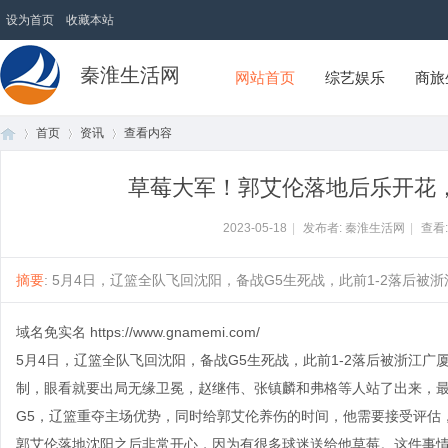
设为首页
收藏本站
秦淮生活网
网站首页
综艺娱乐
商旅
首页
资讯
查看内容
草莓大军！郭艾伦落地后乐开花
首
›
›
›
2023-05-18
|
发布者: 秦淮生活网
|
查看
摘要
: 5月4日，辽篮全队飞回沈阳，备战G5生死战，此前1-2落后被浙
域名免实名
https://www.gnamemi.com/
5月4日，辽篮全队飞回沈阳，备战G5生死战，此前1-2落后被浙江
制，眼看就要出局无缘卫冕，赵继伟、张镇麟和弗格等人站了出来，最终
G5，辽篮重夺主场优势，同时给郭艾伦养伤的时间，他需要接受评估
页
郭艾伦落地沈阳之后非常开心，因为有很多球迷送给他草莓。这件事情